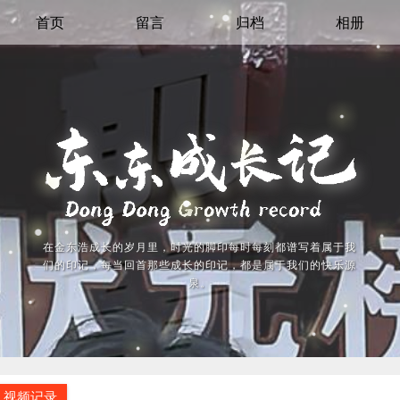
首页
留言
归档
相册
在金东浩成长的岁月里，时光的脚印每时每刻都谱写着属于我
们的印记，每当回首那些成长的印记，都是属于我们的快乐源
泉。
视频记录