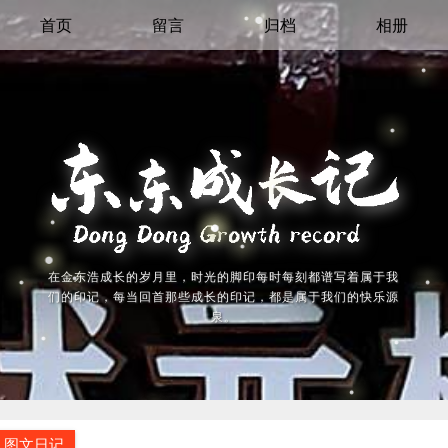
首页
留言
归档
相册
在金东浩成长的岁月里，时光的脚印每时每刻都谱写着属于我
们的印记，每当回首那些成长的印记，都是属于我们的快乐源
泉。
图文日记