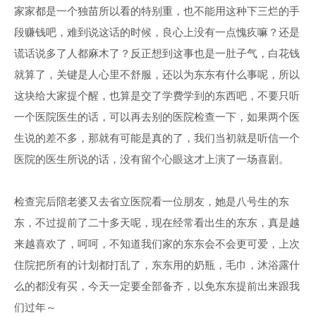
家家都是一个独苗所以看的特别重，也不能用这种下三烂的手
段赚钱吧，难到说这话的时候，良心上没有一点愧疚嘛？还是
谎话说多了人都麻木了？反正想到这事也是一肚子气，白花钱
就算了，关键是人心里不舒服，还以为东东有什么事呢，所以
这块给大家提个醒，也算是交了学费学到的东西吧，不要只听
一个医院医生的话，可以再去别的医院检查一下，如果两个医
生说的差不多，那就有可能是真的了，我们当初就是听信一个
医院的医生所说的话，没有留个心眼这才上演了一场喜剧。
检查完后陪老婆又去省立医院看一位朋友，她是八号生的东
东，不过提前了二十多天呢，现在经常看出生的东东，真是越
来越喜欢了，呵呵，不知道我们家的东东会不会更可爱，上次
住院把所有的计划都打乱了，东东用的奶瓶，毛巾，沐浴露什
么的都没有买，今天一定要全部备齐，以免东东提前出来跟我
们过年～