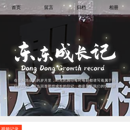
首页
留言
归档
相册
在金东浩成长的岁月里，时光的脚印每时每刻都谱写着属于我
们的印记，每当回首那些成长的印记，都是属于我们的快乐源
泉。
视频记录