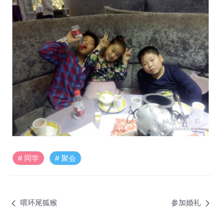
同学
聚会
喂环尾狐猴
参加婚礼