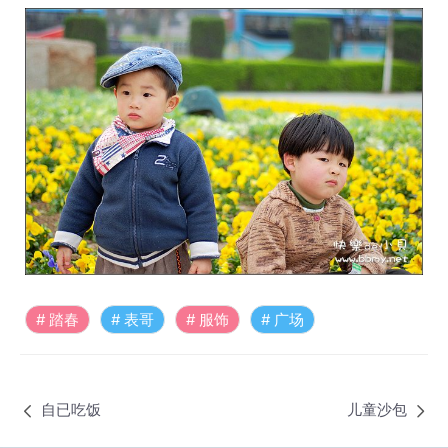
踏春
表哥
服饰
广场
自已吃饭
儿童沙包