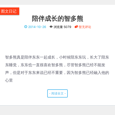
东东的圣诞礼物又是他自已挑选的蜘蛛侠模型和一个怪兽，收
到礼物后玩的很开心，本打算给他拍些照片，可是东东拒绝
了，他要自已给新玩具拍照，别说拍的咋样，不过就这姿势来