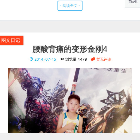
视频
智多熊真是陪伴东东一起成长，小时候陪东东玩，长大了陪东
东睡觉，东东也一直很喜欢智多熊，尽管智多熊已经不能发
声，但是对于东东来说已经不重要，因为智多熊已经融入他的
心里
- 阅读全文 -
图文日记
炫耀党入场@表哥
2014-10-11
浏览量 4774
暂无评论