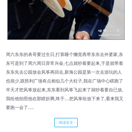
周六东东的表哥要过生日,打算睡个懒觉再带东东去外婆家,东
东可是到了周六周日异常兴奋,七点就吵着要起来,于是就带着
东东先去公园放会风筝再回去,新海公园是第一次去游玩的人
也很少,跟胜利广场有点相似几个大柱子,我在广场中心瞎跑了
半天才把风筝放起来,东东看到风筝飞起来了就吵着要自已放,
我给他拍照他在那瞎折腾,终于....把风筝给放下来了,看来我又
要跑一会了.....
- 阅读全文 -